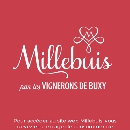
Tous les vins
»
Les vins blancs
»
Les Premiers Crus et
Climats
»
Les pépites
»
Montagny Premier Cru "Vigne du
Soleil" 2022
Pour accéder au site web Millebuis, vous
devez être en âge de consommer de