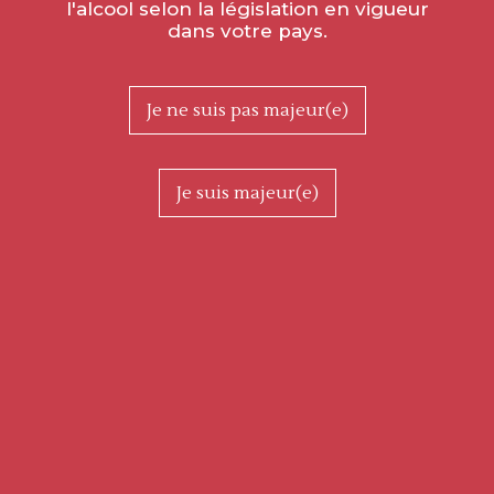
l'alcool selon la législation en vigueur
dans votre pays.
Je ne suis pas majeur(e)
Je suis majeur(e)
Montagny Premier Cru "Vigne du
Soleil" 2022
Ref. DP07518
18,60 € TTC
la bouteille