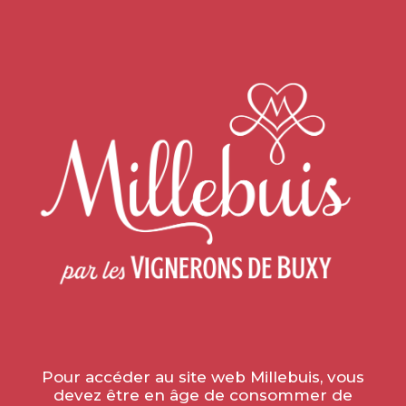
Tous les vins
»
Les vins rouges
»
Les Régionales
»
Magnums
»
Magnum Bourgogne Côte Chalonnaise
Pinot Noir 2022
Pour accéder au site web Millebuis, vous
devez être en âge de consommer de