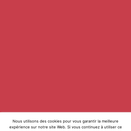
Paiement sécurisé
Conditions générales de vente
Droit de rétractation
Site Millebuis
Caveaux de dégustation
ACCÈS RAPIDES
Mes commandes
Mon compte
Mon panier
NOUS CONTACTER
Tél. 03 85 92 01 78
direct@millebuis.fr
4-6 route de Chalon
Nous utilisons des cookies pour vous garantir la meilleure
71390 Buxy
expérience sur notre site Web. Si vous continuez à utiliser ce