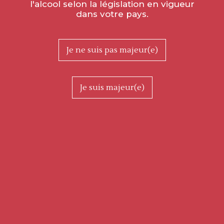
l'alcool selon la législation en vigueur
dans votre pays.
Je ne suis pas majeur(e)
Je suis majeur(e)
Magnum Bourgogne Côte
Chalonnaise Pinot Noir 2022
Ref. DP07125
28,00 € TTC
le magnum