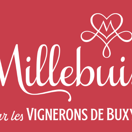
TÉLÉCHARGER LA FICHE TECHNIQUE
LA RECETTE DU BŒUF BOURGUIGNO
HERVÉ CUI
Il n'y a 
Vous pourriez aussi aimer...