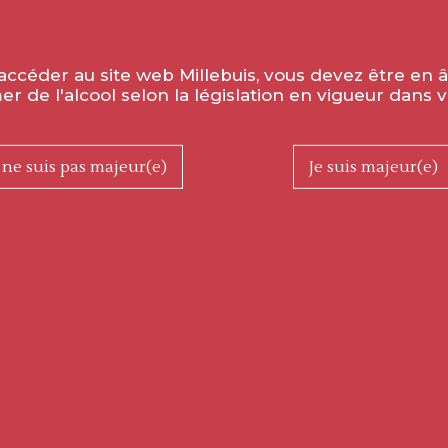
accéder au site web Millebuis, vous devez être en 
 de l'alcool selon la législation en vigueur dans v
Mâcon
Bourgogne C
Saint Gengoux le National
Pi
 ne suis pas majeur(e)
Je suis majeur(e)
2024
AJOUTER AU PANIER
AJOUTE
UNE QUESTION ?
PAIEMENT SÉCURISÉ