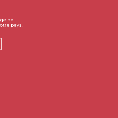
âge de
otre pays.
ôte Chalonnaise
not Noir
2022
R AU PANIER
VINS VENDUS PAR CARTON