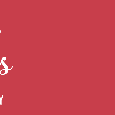
N EN MINI TOURTES FEUILLETÉES AVEC
SINE EN VIDÉO
encore aucun avis.