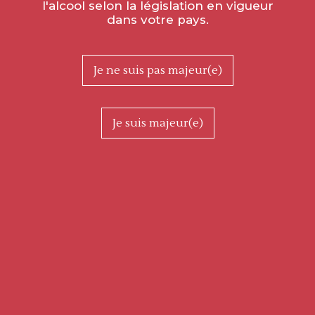
l'alcool selon la législation en vigueur
dans votre pays.
Je ne suis pas majeur(e)
Je suis majeur(e)
Bourgogne Côte Chalonnaise
Champ Cardin 2022
Ref. DP06797
14,00 € TTC
la bouteille