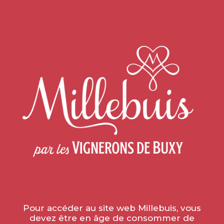
Tous les vins
»
Les vins blancs
»
Les Régionales
»
Coups
de cœur
»
Bourgogne Côte Chalonnaise Champ Cardin
2022
Pour accéder au site web Millebuis, vous
devez être en âge de consommer de