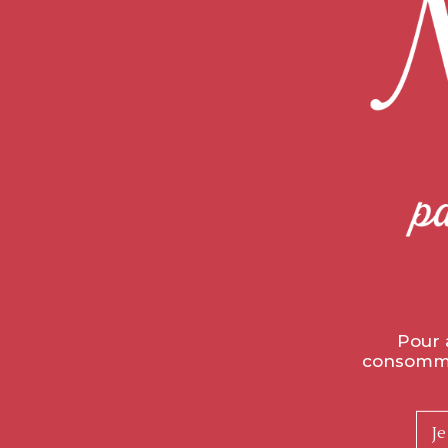
LIVRAISON FRANCE
MÉTROPOLITAINE UNIQUEMENT
APPE
OFFERTE DÈS 30 BOUTEILLES
“La cave des Vignerons de Buxy 
avec
Pour 
consommer
Je