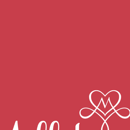
 toutes taxes comprises et tiennent compte de la TVA applicable a
rra être répercuté sur les prix des Produits.
out moment, sans préavis, étant précisé que les Produits seront fac
te de typographie sur le Site Internet (tel qu’un prix anormaleme
directement sur le Site Internet au moment de la commande.
é. Aucune déduction de remises particulières ou de bons de réduc
n’est possible que dans le cas d’un avoir approuvé par Buxy et in
Abonnez-vous à notre newsletter !
Une fois par mois, des bons plans, des recettes, des événements…