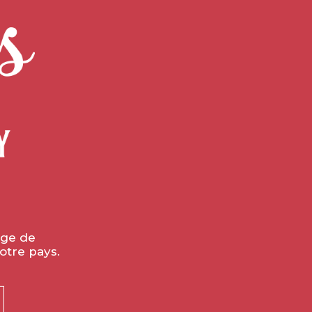
VINS VENDUS PAR CARTON
DE 6 BOUTEILLES
GARANTIE EN PROVENANCE
DIRECTE DE NOS CAVES
le de valoriser ses appellations
ifs.”
âge de
otre pays.