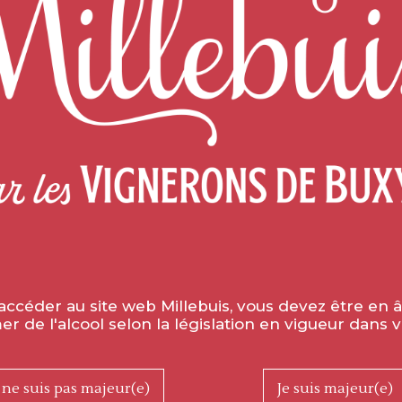
UNE QUESTION ?
PAIEMENT SÉCURISÉ
LEZ-NOUS AU 03 85 92 01
78
(APPEL GRATUIT)
montre que la coopération viticole est capab
 des rapports qualité-prix extrêmement attract
LE
NOUVEAU
2024
accéder au site web Millebuis, vous devez être en 
 de l'alcool selon la législation en vigueur dans v
 ne suis pas majeur(e)
Je suis majeur(e)